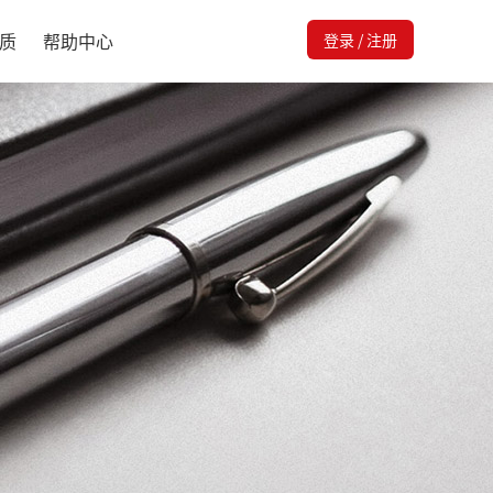
质
帮助中心
登录
/
注册