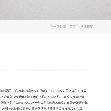
当前位置：首页 -> 法律声明

com”指由厦门三千尺科技有限公司（简称“千云-中立云服务器”）运营
其发布的相关信息（包括但不限于用户名称、公司名称、 联系人及联络信
但不限于www.9557.com会员发布的商品信息）可能涉嫌侵犯其
器在收到上述法律文件后，将会依法尽快移除相关涉嫌侵权的内容。