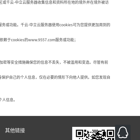
区或千云-中立云服务器收集信息和资料所在地的境外并在境外被访
com服务或功能。千云-中立云服务器使用cookies可为您提供更加周到的
cookies的www.9557.com服务或功能；
行加密等安全措施确保您的信息不丢失，不被滥用和变造。尽管有前
您妥善保护自己的个人信息，仅在必要的情形下向他人提供。如您发现自
个人信息。
其他链接