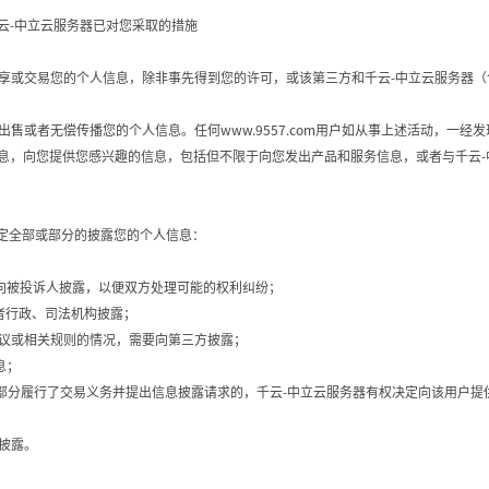
千云-中立云服务器已对您采取的措施
、分享或交易您的个人信息，除非事先得到您的许可，或该第三方和千云-中立云服务器
；
出售或者无偿传播您的个人信息。任何www.9557.com用户如从事上述活动，一
人信息，向您提供您感兴趣的信息，包括但不限于向您发出产品和服务信息，或者与千云
定全部或部分的披露您的个人信息：
，向被投诉人披露，以便双方处理可能的权利纠纷；
者行政、司法机构披露；
协议或相关规则的情况，需要向第三方披露；
息；
一方履行或部分履行了交易义务并提出信息披露请求的，千云-中立云服务器有权决定向该用
的披露。