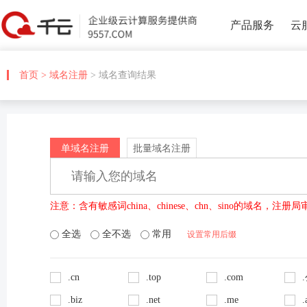
产品服务
云
首页
>
域名注册
> 域名查询结果
单域名注册
批量域名注册
注意：含有敏感词china、chinese、chn、sino的域名，
全选
全不选
常用
设置常用后缀
.cn
.top
.com
.biz
.net
.me
.