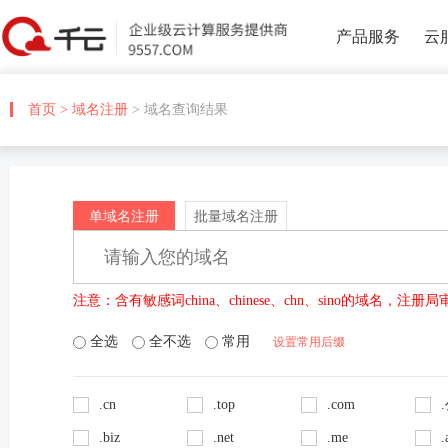
产品服务
云
首页
>
域名注册
> 域名查询结果
单域名注册
批量域名注册
注意：含有敏感词china、chinese、chn、sino的域名，
全选
全不选
常用
设置常用后缀
.cn
.top
.com
.biz
.net
.me
.