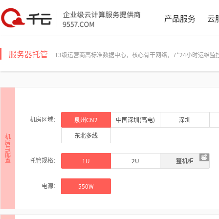
产品服务
云
服务器托管
T3级运营商高标准数据中心，核心骨干网络，7*24小时运维
机房区域：
泉州CN2
中国深圳(高电)
深圳
东北多线
机
房
与
配
置
托管规格：
1U
2U
整机柜
电源：
550W