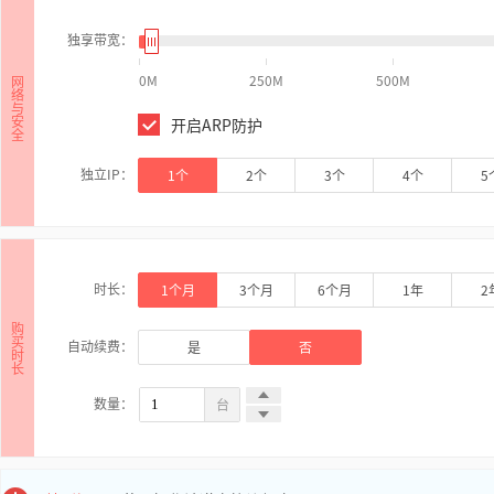
独享带宽：
0M
250M
500M
网
络
与
安
开启ARP防护
全
独立IP：
1个
2个
3个
4个
5
时长：
1
个月
3
个月
6
个月
1年
2
购
买
自动续费：
是
否
时
长
数量：
台